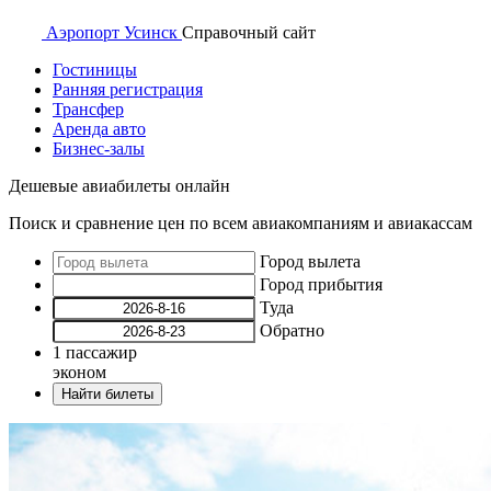
Аэропорт
Усинск
Справочный
сайт
Гостиницы
Ранняя регистрация
Трансфер
Аренда авто
Бизнес-залы
Дешевые авиабилеты онлайн
Поиск и сравнение цен по всем авиакомпаниям и авиакассам
Город вылета
Город прибытия
Туда
Обратно
1
пассажир
эконом
Найти билеты